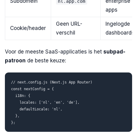
Subdomein
enterprise
nl.app.com
apps
Geen URL-
Ingelogde
Cookie/header
verschil
dashboards
Voor de meeste SaaS-applicaties is het
subpad-
patroon
de beste keuze:
// next.config.js (Next.js App Router)

const nextConfig = {

  i18n: {

    locales: ['nl', 'en', 'de'],

    defaultLocale: 'nl',

  },
