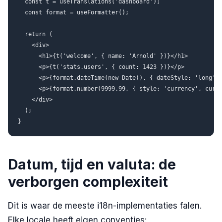
  const t = useTranslations('dashboard');

  const format = useFormatter();

  return (

    <div>

      <h1>{t('welcome', { name: 'Arnold' })}</h1>

      <p>{t('stats.users', { count: 1423 })}</p>

      <p>{format.dateTime(new Date(), { dateStyle: 'long' }
      <p>{format.number(9999.99, { style: 'currency', curre
    </div>

  );

Datum, tijd en valuta: de
verborgen complexiteit
Dit is waar de meeste i18n-implementaties falen.
Elke locale heeft eigen conventies: