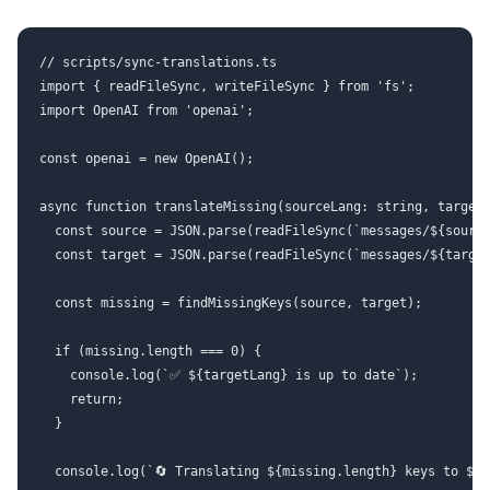
// scripts/sync-translations.ts

import { readFileSync, writeFileSync } from 'fs';

import OpenAI from 'openai';

const openai = new OpenAI();

async function translateMissing(sourceLang: string, targetL
  const source = JSON.parse(readFileSync(`messages/${source
  const target = JSON.parse(readFileSync(`messages/${target
  const missing = findMissingKeys(source, target);

  if (missing.length === 0) {

    console.log(`✅ ${targetLang} is up to date`);

    return;

  }

  console.log(`🔄 Translating ${missing.length} keys to ${t