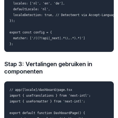
  locales: ['nl', 'en', 'de'],

  defaultLocale: 'nl',

  localeDetection: true, // Detecteert via Accept-Language 
});

export const config = {

  matcher: ['/((?!api|_next|.*\\..*).*)']

Stap 3: Vertalingen gebruiken in
componenten
// app/[locale]/dashboard/page.tsx

import { useTranslations } from 'next-intl';

import { useFormatter } from 'next-intl';

export default function DashboardPage() {
