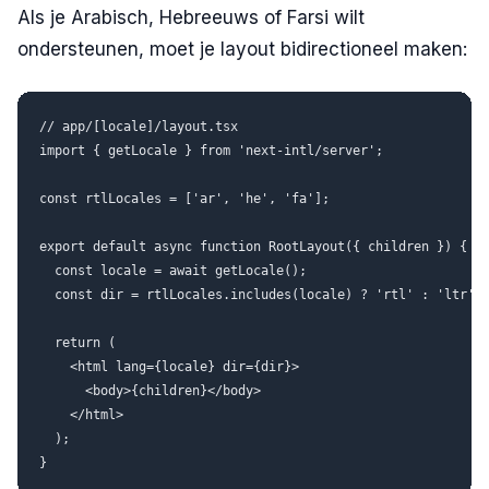
Als je Arabisch, Hebreeuws of Farsi wilt
ondersteunen, moet je layout bidirectioneel maken:
// app/[locale]/layout.tsx

import { getLocale } from 'next-intl/server';

const rtlLocales = ['ar', 'he', 'fa'];

export default async function RootLayout({ children }) {

  const locale = await getLocale();

  const dir = rtlLocales.includes(locale) ? 'rtl' : 'ltr';

  return (

    <html lang={locale} dir={dir}>

      <body>{children}</body>

    </html>

  );
