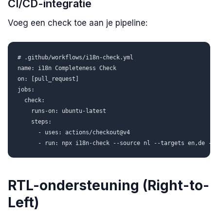
CI/CD-integratie
Voeg een check toe aan je pipeline:
# .github/workflows/i18n-check.yml

name: i18n Completeness Check

on: [pull_request]

jobs:

  check:

    runs-on: ubuntu-latest

    steps:

      - uses: actions/checkout@v4

RTL-ondersteuning (Right-to-
Left)