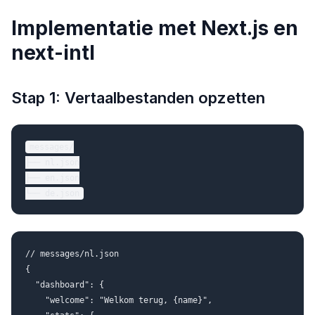
Implementatie met Next.js en
next-intl
Stap 1: Vertaalbestanden opzetten
messages/

├── nl.json

├── en.json

// messages/nl.json

{

  "dashboard": {

    "welcome": "Welkom terug, {name}",
