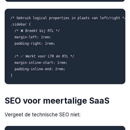
/* Gebruik logical properties in plaats van left/right */

.sidebar {

  /* ❌ Breekt bij RTL */

  margin-left: 1rem;

  padding-right: 2rem;

  /* ✅ Werkt voor LTR én RTL */

  margin-inline-start: 1rem;

  padding-inline-end: 2rem;

SEO voor meertalige SaaS
Vergeet de technische SEO niet: