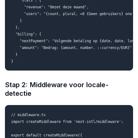
    "stats": {

      "revenue": "Omzet deze maand",

      "users": "{count, plural, =0 {Geen gebruikers} one {#
    }

  },

  "billing": {

    "nextPayment": "Volgende betaling op {date, date, long}
    "amount": "Bedrag: {amount, number, ::currency/EUR}"

  }

Stap 2: Middleware voor locale-
detectie
// middleware.ts

import createMiddleware from 'next-intl/middleware';

export default createMiddleware({
