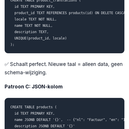
CREATE TABLE product_translations (

  id TEXT PRIMARY KEY,

  product_id TEXT REFERENCES products(id) ON DELETE CASCADE
  locale TEXT NOT NULL,

  name TEXT NOT NULL,

  description TEXT,

  UNIQUE(product_id, locale)

✅ Schaalt perfect. Nieuwe taal = alleen data, geen
schema-wijziging.
Patroon C: JSON-kolom
CREATE TABLE products (

  id TEXT PRIMARY KEY,

  name JSONB DEFAULT '{}',  -- {"nl": "Factuur", "en": "Inv
  description JSONB DEFAULT '{}'
