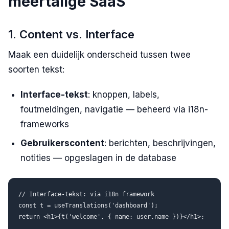
meertalige SaaS
1. Content vs. Interface
Maak een duidelijk onderscheid tussen twee
soorten tekst:
Interface-tekst
: knoppen, labels,
foutmeldingen, navigatie — beheerd via i18n-
frameworks
Gebruikerscontent
: berichten, beschrijvingen,
notities — opgeslagen in de database
// Interface-tekst: via i18n framework

const t = useTranslations('dashboard');

return <h1>{t('welcome', { name: user.name })}</h1>;
