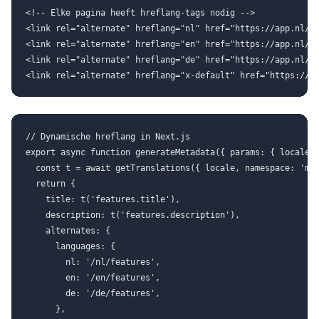
<!-- Elke pagina heeft hreflang-tags nodig -->

<link rel="alternate" hreflang="nl" href="https://app.nl/nl
<link rel="alternate" hreflang="en" href="https://app.nl/en
<link rel="alternate" hreflang="de" href="https://app.nl/de
// Dynamische hreflang in Next.js

export async function generateMetadata({ params: { locale }
  const t = await getTranslations({ locale, namespace: 'met
  return {

    title: t('features.title'),

    description: t('features.description'),

    alternates: {

      languages: {

        nl: '/nl/features',

        en: '/en/features',

        de: '/de/features',

      },
