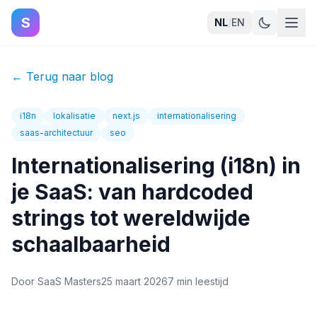
S
NL
/
EN
←
Terug naar blog
i18n
lokalisatie
next.js
internationalisering
saas-architectuur
seo
Internationalisering (i18n) in
je SaaS: van hardcoded
strings tot wereldwijde
schaalbaarheid
Door
SaaS Masters
25 maart 2026
7 min leestijd