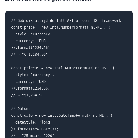
// Gebruik altijd de Intl API of een i18n-framework

const price = new Intl.NumberFormat('nl-NL', {

  style: 'currency',

  currency: 'EUR'

}).format(1234.56);

// → "€ 1.234,56"

const priceUS = new Intl.NumberFormat('en-US', {

  style: 'currency',

  currency: 'USD'

}).format(1234.56);

// → "$1,234.56"

// Datums

const date = new Intl.DateTimeFormat('nl-NL', {

  dateStyle: 'long'

}).format(new Date());
