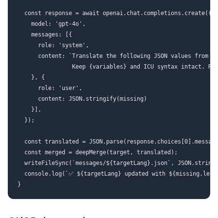
  const response = await openai.chat.completions.create({

    model: 'gpt-4o',

    messages: [{

      role: 'system',

      content: `Translate the following JSON values from ${
                Keep {variables} and ICU syntax intact. Ret
    }, {

      role: 'user',

      content: JSON.stringify(missing)

    }],

  });

  const translated = JSON.parse(response.choices[0].message
  const merged = deepMerge(target, translated);

  writeFileSync(`messages/${targetLang}.json`, JSON.stringi
  console.log(`✅ ${targetLang} updated with ${missing.lengt