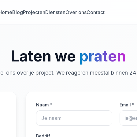
Home
Blog
Projecten
Diensten
Over ons
Contact
Laten we
praten
tel ons over je project. We reageren meestal binnen 24 
Naam
*
Email
*
Bedrijf