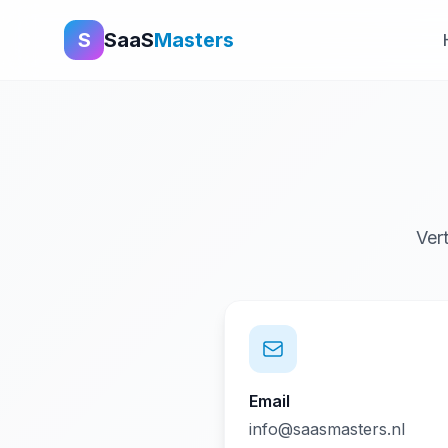
S
SaaS
Masters
Ver
Email
info@saasmasters.nl